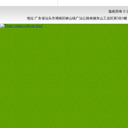
版权所有 ©
地址:广东省汕头市潮南区峡山镇广汕公路南侧东山工业区第5街1幢 电话:0754-87