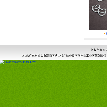
版权所有 ©
地址:广东省汕头市潮南区峡山镇广汕公路南侧东山工业区第5街1幢 电话:0754-87